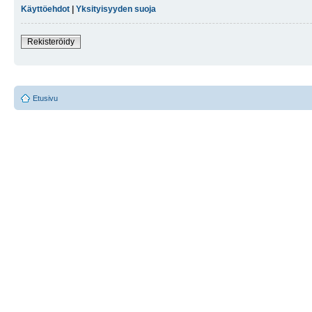
Käyttöehdot
|
Yksityisyyden suoja
Rekisteröidy
Etusivu