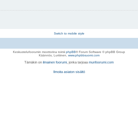
Switch to mobile style
Keskustelufoorumin moottorina toimii
phpBB
® Forum Software © phpBB Group
Käännös, Lurttinen,
www.phpbbsuomi.com
Tämäkin on
ilmainen foorumi
, jonka tarjoaa
munfoorumi.com
Ilmoita asiaton sisältö