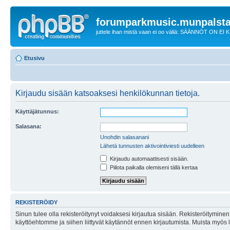
forumparkmusic.munpalsta
juttele ihan mistä vaan ei oo väliä: SÄÄNNÖT ON EI
Etusivu
Kirjaudu sisään katsoaksesi henkilökunnan tietoja.
Käyttäjätunnus:
Salasana:
Unohdin salasanani
Lähetä tunnusten aktivointiviesti uudelleen
Kirjaudu automaattisesti sisään.
Piilota paikalla olemiseni tällä kertaa
REKISTERÖIDY
Sinun tulee olla rekisteröitynyt voidaksesi kirjautua sisään. Rekisteröityminen 
käyttöehtomme ja siihen liittyvät käytännöt ennen kirjautumista. Muista myös