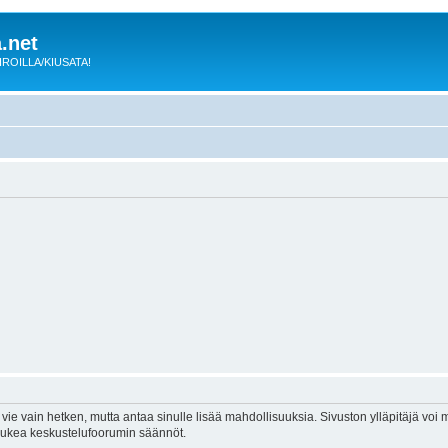
.net
 KIROILLA/KIUSATA!
vie vain hetken, mutta antaa sinulle lisää mahdollisuuksia. Sivuston ylläpitäjä voi my
 lukea keskustelufoorumin säännöt.