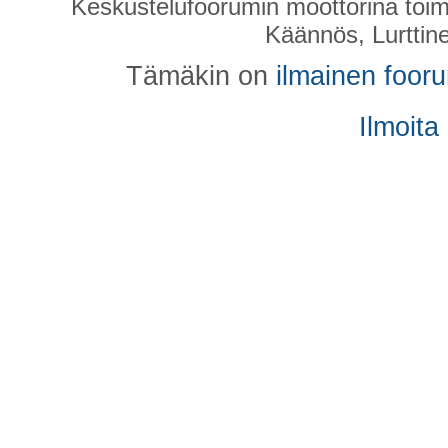
Keskustelufoorumin moottorina toim
Käännös, Lurttin
Tämäkin on
ilmainen foor
Ilmoita