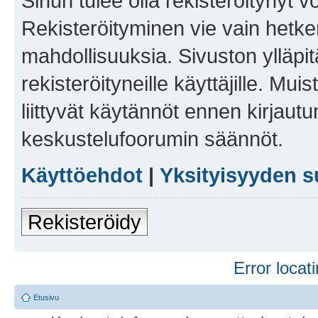
Sinun tulee olla rekisteröitynyt v
Rekisteröityminen vie vain hetken
mahdollisuuksia. Sivuston ylläpit
rekisteröityneille käyttäjille. Mu
liittyvät käytännöt ennen kirjau
keskustelufoorumin säännöt.
Käyttöehdot
|
Yksityisyyden s
Rekisteröidy
Error locati
Etusivu