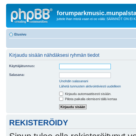
forumparkmusic.munpalsta
juttele ihan mistä vaan ei oo väliä: SÄÄNNÖT ON EI
Etusivu
Kirjaudu sisään nähdäksesi ryhmän tiedot
Käyttäjätunnus:
Salasana:
Unohdin salasanani
Lähetä tunnusten aktivointiviesti uudelleen
Kirjaudu automaattisesti sisään.
Piilota paikalla olemiseni tällä kertaa
REKISTERÖIDY