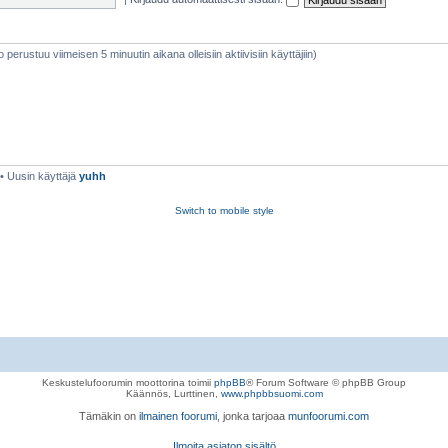
eto perustuu viimeisen 5 minuutin aikana olleisiin aktiivisiin käyttäjiin)
• Uusin käyttäjä
yuhh
Switch to mobile style
Keskustelufoorumin moottorina toimii
phpBB
® Forum Software © phpBB Group
Käännös, Lurttinen,
www.phpbbsuomi.com
Tämäkin on
ilmainen foorumi
, jonka tarjoaa
munfoorumi.com
Ilmoita asiaton sisältö