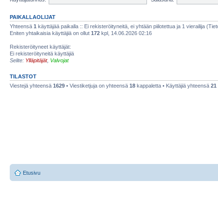
PAIKALLAOLIJAT
Yhteensä
1
käyttäjää paikalla :: Ei rekisteröityneitä, ei yhtään piilotettua ja 1 vierailija (Ti
Eniten yhtaikaisia käyttäjiä on ollut
172
kpl, 14.06.2026 02:16
Rekisteröityneet käyttäjät:
Ei rekisteröityneitä käyttäjiä
Selite:
Ylläpitäjät
,
Valvojat
TILASTOT
Viestejä yhteensä
1629
• Viestiketjuja on yhteensä
18
kappaletta • Käyttäjiä yhteensä
21
Etusivu