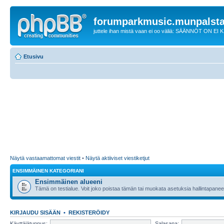
forumparkmusic.munpalsta
juttele ihan mistä vaan ei oo väliä: SÄÄNNÖT ON EI
Etusivu
Näytä vastaamattomat viestit
•
Näytä aktiiviset viestiketjut
ENSIMMÄINEN KATEGORIANI
Ensimmäinen alueeni
Tämä on testialue. Voit joko poistaa tämän tai muokata asetuksia hallintapanee
KIRJAUDU SISÄÄN
•
REKISTERÖIDY
Käyttäjätunnus:
Salasana: