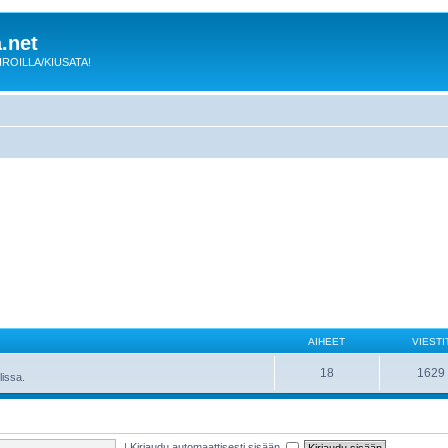
.net
 KIROILLA/KIUSATA!
AIHEET
VIESTI
18
1629
lissa.
|
Kirjaudu automaattisesti sisään.