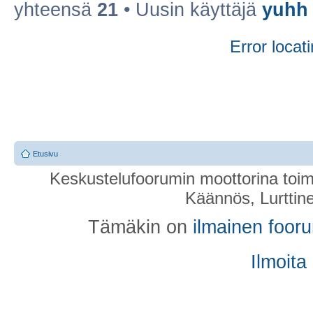
yhteensä
21
• Uusin käyttäjä
yuhh
Error locati
Etusivu
Keskustelufoorumin moottorina toim
Käännös, Lurttin
Tämäkin on
ilmainen foor
Ilmoita