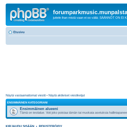
forumparkmusic.munpalsta
juttele ihan mistä vaan ei oo väliä: SÄÄNNÖT ON EI
Etusivu
Näytä vastaamattomat viestit
•
Näytä aktiiviset viestiketjut
ENSIMMÄINEN KATEGORIANI
Ensimmäinen alueeni
Tämä on testialue. Voit joko poistaa tämän tai muokata asetuksia hallintapanee
KIRJAUDU SISÄÄN
•
REKISTERÖIDY