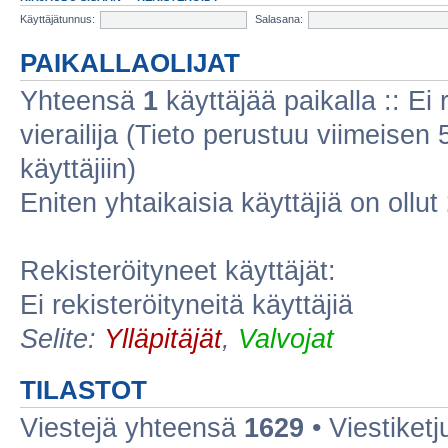
Käyttäjätunnus:
Salasana:
PAIKALLAOLIJAT
Yhteensä
1
käyttäjää paikalla :: Ei r
vierailija (Tieto perustuu viimeisen 5
käyttäjiin)
Eniten yhtaikaisia käyttäjiä on ollut
Rekisteröityneet käyttäjät:
Ei rekisteröityneitä käyttäjiä
Selite:
Ylläpitäjät
,
Valvojat
TILASTOT
Viestejä yhteensä
1629
• Viestiket