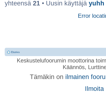
yhteensä
21
• Uusin käyttäjä
yuhh
Error locati
Etusivu
Keskustelufoorumin moottorina toim
Käännös, Lurttin
Tämäkin on
ilmainen foor
Ilmoita