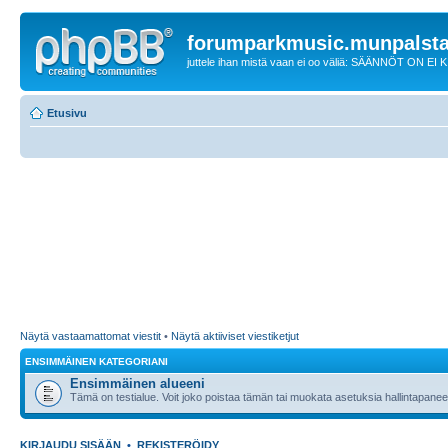
forumparkmusic.munpalsta
juttele ihan mistä vaan ei oo väliä: SÄÄNNÖT ON EI
Etusivu
Näytä vastaamattomat viestit
•
Näytä aktiiviset viestiketjut
ENSIMMÄINEN KATEGORIANI
Ensimmäinen alueeni
Tämä on testialue. Voit joko poistaa tämän tai muokata asetuksia hallintapanee
KIRJAUDU SISÄÄN
•
REKISTERÖIDY