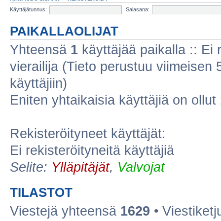
Käyttäjätunnus:
Salasana:
PAIKALLAOLIJAT
Yhteensä
1
käyttäjää paikalla :: Ei r
vierailija (Tieto perustuu viimeisen 5
käyttäjiin)
Eniten yhtaikaisia käyttäjiä on ollut
Rekisteröityneet käyttäjät:
Ei rekisteröityneitä käyttäjiä
Selite:
Ylläpitäjät
,
Valvojat
TILASTOT
Viestejä yhteensä
1629
• Viestiket