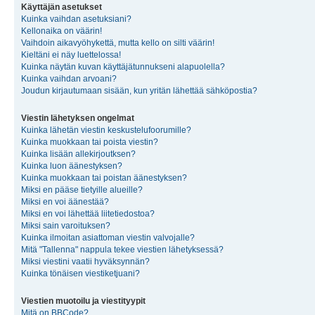
Käyttäjän asetukset
Kuinka vaihdan asetuksiani?
Kellonaika on väärin!
Vaihdoin aikavyöhykettä, mutta kello on silti väärin!
Kieltäni ei näy luettelossa!
Kuinka näytän kuvan käyttäjätunnukseni alapuolella?
Kuinka vaihdan arvoani?
Joudun kirjautumaan sisään, kun yritän lähettää sähköpostia?
Viestin lähetyksen ongelmat
Kuinka lähetän viestin keskustelufoorumille?
Kuinka muokkaan tai poista viestin?
Kuinka lisään allekirjoutksen?
Kuinka luon äänestyksen?
Kuinka muokkaan tai poistan äänestyksen?
Miksi en pääse tietyille alueille?
Miksi en voi äänestää?
Miksi en voi lähettää liitetiedostoa?
Miksi sain varoituksen?
Kuinka ilmoitan asiattoman viestin valvojalle?
Mitä "Tallenna" nappula tekee viestien lähetyksessä?
Miksi viestini vaatii hyväksynnän?
Kuinka tönäisen viestiketjuani?
Viestien muotoilu ja viestityypit
Mitä on BBCode?