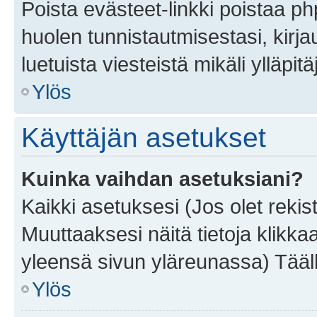
Poista evästeet-linkki poistaa p
huolen tunnistautmisestasi, kirja
luetuista viesteistä mikäli ylläpitä
Ylös
Käyttäjän asetukset
Kuinka vaihdan asetuksiani?
Kaikki asetuksesi (Jos olet rekist
Muuttaaksesi näitä tietoja klikka
yleensä sivun yläreunassa) Tääll
Ylös