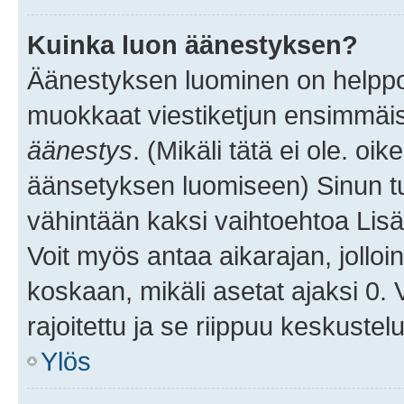
Kuinka luon äänestyksen?
Äänestyksen luominen on helppoa.
muokkaat viestiketjun ensimmäis
äänestys
. (Mikäli tätä ei ole. oik
äänsetyksen luomiseen) Sinun tu
vähintään kaksi vaihtoehtoa Lisää
Voit myös antaa aikarajan, jolloi
koskaan, mikäli asetat ajaksi 0.
rajoitettu ja se riippuu keskustel
Ylös