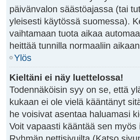
päivänvalon säästöajassa (tai tu
yleisesti käytössä suomessa). Ke
vaihtamaan tuota aikaa automaatti
heittää tunnilla normaaliin aikaan
Ylös
Kieltäni ei näy luettelossa!
Todennäköisin syy on se, että yläp
kukaan ei ole vielä kääntänyt sitä 
he voisivat asentaa haluamasi ki
Voit vapaasti kääntää sen myös i
Ryhmän nettisivuilta (Katso sivun