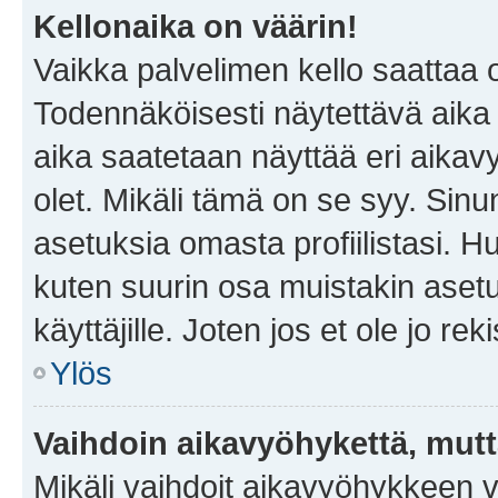
Kellonaika on väärin!
Vaikka palvelimen kello saattaa 
Todennäköisesti näytettävä aika
aika saatetaan näyttää eri aika
olet. Mikäli tämä on se syy. Si
asetuksia omasta profiilistasi. 
kuten suurin osa muistakin asetuks
käyttäjille. Joten jos et ole jo rek
Ylös
Vaihdoin aikavyöhykettä, mutta 
Mikäli vaihdoit aikavyöhykkeen 