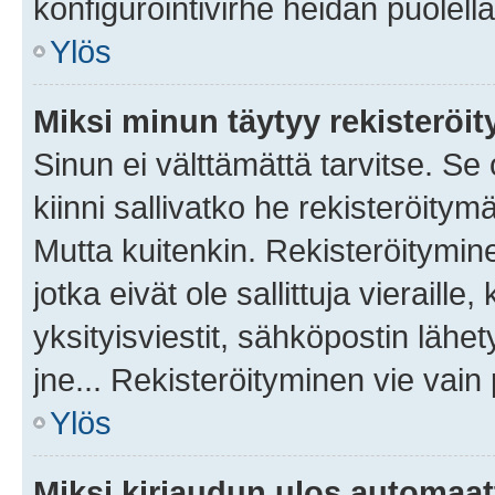
konfigurointivirhe heidän puolella
Ylös
Miksi minun täytyy rekisteröit
Sinun ei välttämättä tarvitse. Se
kiinni sallivatko he rekisteröitym
Mutta kuitenkin. Rekisteröitymine
jotka eivät ole sallittuja vierail
yksityisviestit, sähköpostin lähet
jne... Rekisteröityminen vie vain
Ylös
Miksi kirjaudun ulos automaat