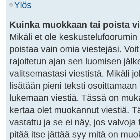
Ylös
Kuinka muokkaan tai poista vi
Mikäli et ole keskustelufoorumin y
poistaa vain omia viestejäsi. Voi
rajoitetun ajan sen luomisen jäl
valitsemastasi viestistä. Mikäli jo
lisätään pieni teksti osoittama
lukemaan viestiä. Tässä on mu
kertaa olet muokannut viestiä. Tä
vastattu ja se ei näy, jos valvoja
pitää itse jättää syy mitä on muo