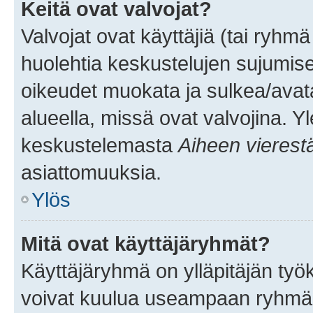
Keitä ovat valvojat?
Valvojat ovat käyttäjiä (tai ryhmä
huolehtia keskustelujen sujumise
oikeudet muokata ja sulkea/avata, 
alueella, missä ovat valvojina. Y
keskustelemasta
Aiheen vierest
asiattomuuksia.
Ylös
Mitä ovat käyttäjäryhmät?
Käyttäjäryhmä on ylläpitäjän työka
voivat kuulua useampaan ryhmään