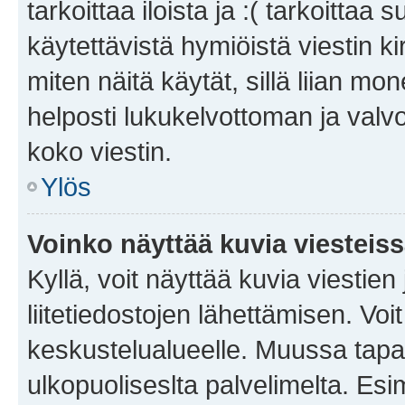
tarkoittaa iloista ja :( tarkoittaa 
käytettävistä hymiöistä viestin k
miten näitä käytät, sillä liian m
helposti lukukelvottoman ja valvo
koko viestin.
Ylös
Voinko näyttää kuvia viesteis
Kyllä, voit näyttää kuvia viestien 
liitetiedostojen lähettämisen. Vo
keskustelualueelle. Muussa tapa
ulkopuoliseslta palvelimelta. Es