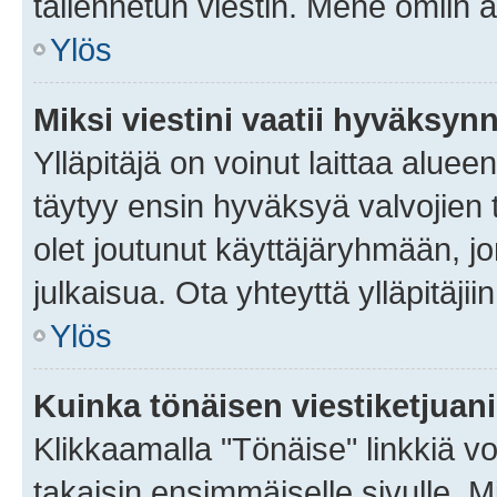
tallennetun viestin. Mene omiin a
Ylös
Miksi viestini vaatii hyväksyn
Ylläpitäjä on voinut laittaa alueen
täytyy ensin hyväksyä valvojien 
olet joutunut käyttäjäryhmään, jo
julkaisua. Ota yhteyttä ylläpitäjii
Ylös
Kuinka tönäisen viestiketjuan
Klikkaamalla "Tönäise" linkkiä voi
takaisin ensimmäiselle sivulle. M