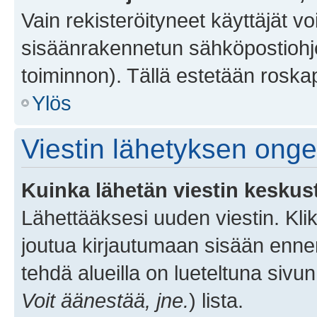
Vain rekisteröityneet käyttäjät v
sisäänrakennetun sähköpostiohjel
toiminnon). Tällä estetään roskap
Ylös
Viestin lähetyksen ong
Kuinka lähetän viestin keskus
Lähettääksesi uuden viestin. Kl
joutua kirjautumaan sisään ennen 
tehdä alueilla on lueteltuna sivun
Voit äänestää, jne.
) lista.