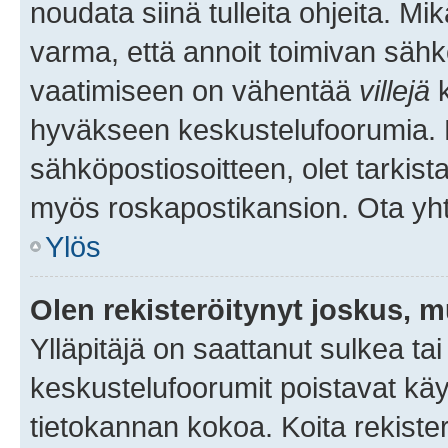
noudata siinä tulleita ohjeita. Mi
varma, että annoit toimivan sähk
vaatimiseen on vähentää
villejä
k
hyväkseen keskustelufoorumia. Mi
sähköpostiosoitteen, olet tarkista
myös roskapostikansion. Ota yhte
Ylös
Olen rekisteröitynyt joskus, 
Ylläpitäjä on saattanut sulkea ta
keskustelufoorumit poistavat k
tietokannan kokoa. Koita rekister