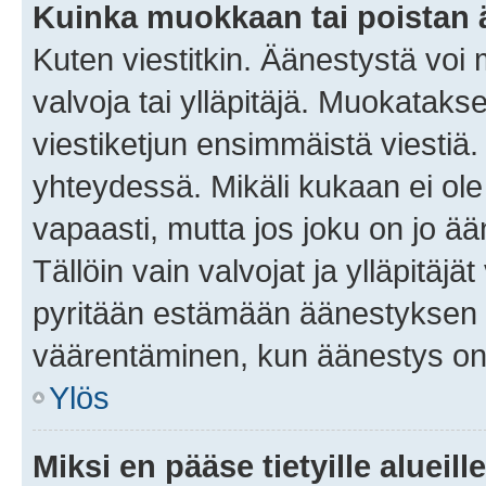
Kuinka muokkaan tai poistan
Kuten viestitkin. Äänestystä voi
valvoja tai ylläpitäjä. Muokatak
viestiketjun ensimmäistä viestiä
yhteydessä. Mikäli kukaan ei ol
vapaasti, mutta jos joku on jo ä
Tällöin vain valvojat ja ylläpitäjä
pyritään estämään äänestyksen 
väärentäminen, kun äänestys on
Ylös
Miksi en pääse tietyille alueill