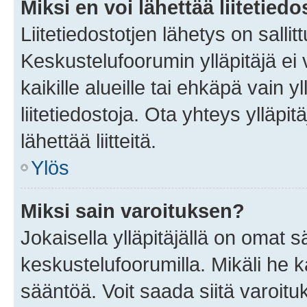
Miksi en voi lähettää liitetied
Liitetiedostotjen lähetys on sallit
Keskustelufoorumin ylläpitäjä ei v
kaikille alueille tai ehkäpä vain 
liitetiedostoja. Ota yhteys ylläpit
lähettää liitteitä.
Ylös
Miksi sain varoituksen?
Jokaisella ylläpitäjällä on omat 
keskustelufoorumilla. Mikäli he ka
sääntöä. Voit saada siitä varoi