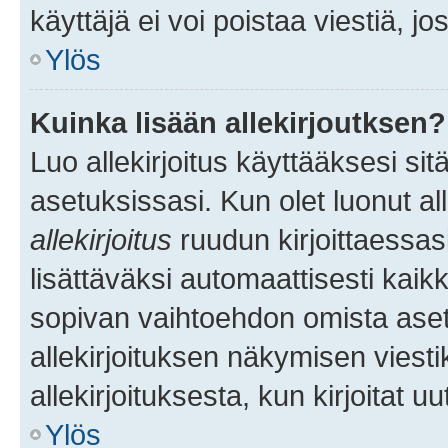
käyttäjä ei voi poistaa viestiä, jo
Ylös
Kuinka lisään allekirjoutksen?
Luo allekirjoitus käyttääksesi si
asetuksissasi. Kun olet luonut all
allekirjoitus
ruudun kirjoittaessasi
lisättäväksi automaattisesti kaikki
sopivan vaihtoehdon omista asetu
allekirjoituksen näkymisen viesti
allekirjoituksesta, kun kirjoitat uu
Ylös