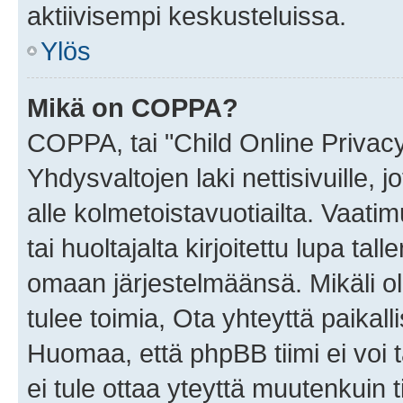
aktiivisempi keskusteluissa.
Ylös
Mikä on COPPA?
COPPA, tai "Child Online Privac
Yhdysvaltojen laki nettisivuille, 
alle kolmetoistavuotiailta. Vaa
tai huoltajalta kirjoitettu lupa ta
omaan järjestelmäänsä. Mikäli 
tulee toimia, Ota yhteyttä paika
Huomaa, että phpBB tiimi ei voi t
ei tule ottaa yteyttä muutenkuin t