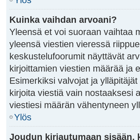
Kuinka vaihdan arvoani?
Yleensä et voi suoraan vaihtaa 
yleensä viestien vieressä riippu
keskustelufoorumit näyttävät ar
kirjoittamien viestien määrää ja er
Esimerkiksi valvojat ja ylläpitäjä
kirjoita viestiä vain nostaakses
viestiesi määrän vähentyneen yl
Ylös
Joudun kirjautumaan sisään, k