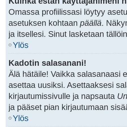
Kuinka estän käyttäjänimeni n
Omassa profiilissasi löytyy aset
asetuksen kohtaan
päällä
. Näkym
ja itsellesi. Sinut lasketaan tällö
Ylös
Kadotin salasanani!
Älä hätäile! Vaikka salasanaasi 
asettaa uusiksi. Asettaaksesi s
kirjautumissivulle ja napsauta
Un
ja pääset pian kirjautumaan sisä
Ylös