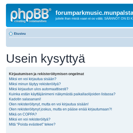
forumparkmusic.munpalsta
juttele ihan mistä vaan ei oo väliä: SÄÄNNÖT ON EI
Etusivu
Usein kysyttyä
Kirjautumisen ja rekisteröitymisen ongelmat
Miksi en voi kirjautua sisään?
Miksi minun täytyy rekisteröityä?
Miksi kirjaudun ulos automaattisesti?
Kuinka estän käyttäjänimeni näkymästä paikallaolijoiden listassa?
Kadotin salasanani!
Olen rekisteröitynyt, mutta en voi kirjautua sisään!
Olen rekisteröitynyt joskus, mutta en pääse enää kirjautumaan?!
Mikä on COPPA?
Miksi en voi rekisteröityä?
Mitä “Poista evästeet” tekee?