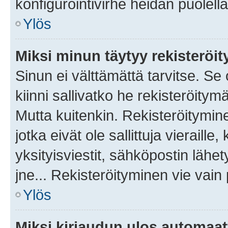
konfigurointivirhe heidän puolella
Ylös
Miksi minun täytyy rekisteröit
Sinun ei välttämättä tarvitse. Se
kiinni sallivatko he rekisteröitym
Mutta kuitenkin. Rekisteröitymine
jotka eivät ole sallittuja vierail
yksityisviestit, sähköpostin lähet
jne... Rekisteröityminen vie vain
Ylös
Miksi kirjaudun ulos automaat