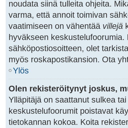
noudata siinä tulleita ohjeita. Mi
varma, että annoit toimivan sähk
vaatimiseen on vähentää
villejä
k
hyväkseen keskustelufoorumia. Mi
sähköpostiosoitteen, olet tarkista
myös roskapostikansion. Ota yhte
Ylös
Olen rekisteröitynyt joskus, 
Ylläpitäjä on saattanut sulkea ta
keskustelufoorumit poistavat k
tietokannan kokoa. Koita rekister