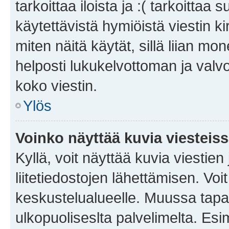
tarkoittaa iloista ja :( tarkoittaa 
käytettävistä hymiöistä viestin k
miten näitä käytät, sillä liian m
helposti lukukelvottoman ja valvo
koko viestin.
Ylös
Voinko näyttää kuvia viesteis
Kyllä, voit näyttää kuvia viestien 
liitetiedostojen lähettämisen. Vo
keskustelualueelle. Muussa tapa
ulkopuoliseslta palvelimelta. Es