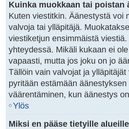
Kuinka muokkaan tai poistan
Kuten viestitkin. Äänestystä voi
valvoja tai ylläpitäjä. Muokatak
viestiketjun ensimmäistä viestiä
yhteydessä. Mikäli kukaan ei ol
vapaasti, mutta jos joku on jo ä
Tällöin vain valvojat ja ylläpitäjä
pyritään estämään äänestyksen 
väärentäminen, kun äänestys on
Ylös
Miksi en pääse tietyille alueill