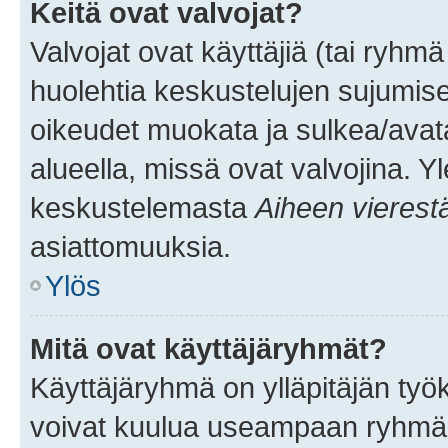
Keitä ovat valvojat?
Valvojat ovat käyttäjiä (tai ryhmä
huolehtia keskustelujen sujumise
oikeudet muokata ja sulkea/avata, 
alueella, missä ovat valvojina. Y
keskustelemasta
Aiheen vierest
asiattomuuksia.
Ylös
Mitä ovat käyttäjäryhmät?
Käyttäjäryhmä on ylläpitäjän työka
voivat kuulua useampaan ryhmään