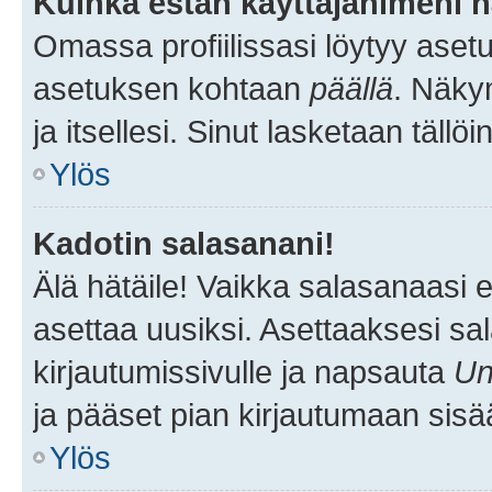
Kuinka estän käyttäjänimeni n
Omassa profiilissasi löytyy aset
asetuksen kohtaan
päällä
. Näkym
ja itsellesi. Sinut lasketaan tällö
Ylös
Kadotin salasanani!
Älä hätäile! Vaikka salasanaasi 
asettaa uusiksi. Asettaaksesi s
kirjautumissivulle ja napsauta
Un
ja pääset pian kirjautumaan sisä
Ylös