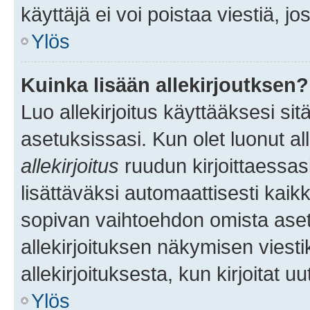
käyttäjä ei voi poistaa viestiä, jo
Ylös
Kuinka lisään allekirjoutksen?
Luo allekirjoitus käyttääksesi si
asetuksissasi. Kun olet luonut all
allekirjoitus
ruudun kirjoittaessasi
lisättäväksi automaattisesti kaikki
sopivan vaihtoehdon omista asetu
allekirjoituksen näkymisen viesti
allekirjoituksesta, kun kirjoitat uu
Ylös