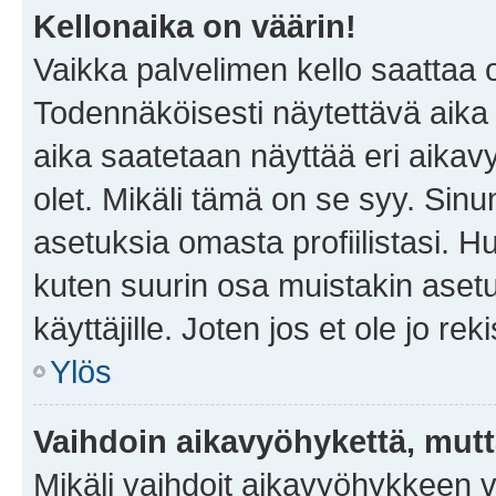
Kellonaika on väärin!
Vaikka palvelimen kello saattaa 
Todennäköisesti näytettävä aika
aika saatetaan näyttää eri aika
olet. Mikäli tämä on se syy. Si
asetuksia omasta profiilistasi. 
kuten suurin osa muistakin asetuks
käyttäjille. Joten jos et ole jo rek
Ylös
Vaihdoin aikavyöhykettä, mutta 
Mikäli vaihdoit aikavyöhykkeen 