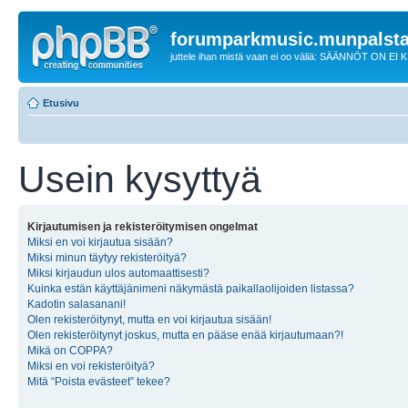
forumparkmusic.munpalsta
juttele ihan mistä vaan ei oo väliä: SÄÄNNÖT ON EI
Etusivu
Usein kysyttyä
Kirjautumisen ja rekisteröitymisen ongelmat
Miksi en voi kirjautua sisään?
Miksi minun täytyy rekisteröityä?
Miksi kirjaudun ulos automaattisesti?
Kuinka estän käyttäjänimeni näkymästä paikallaolijoiden listassa?
Kadotin salasanani!
Olen rekisteröitynyt, mutta en voi kirjautua sisään!
Olen rekisteröitynyt joskus, mutta en pääse enää kirjautumaan?!
Mikä on COPPA?
Miksi en voi rekisteröityä?
Mitä “Poista evästeet” tekee?