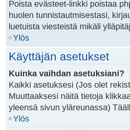
Poista evästeet-linkki poistaa p
huolen tunnistautmisestasi, kirja
luetuista viesteistä mikäli ylläpitä
Ylös
Käyttäjän asetukset
Kuinka vaihdan asetuksiani?
Kaikki asetuksesi (Jos olet rekist
Muuttaaksesi näitä tietoja klikka
yleensä sivun yläreunassa) Tääll
Ylös