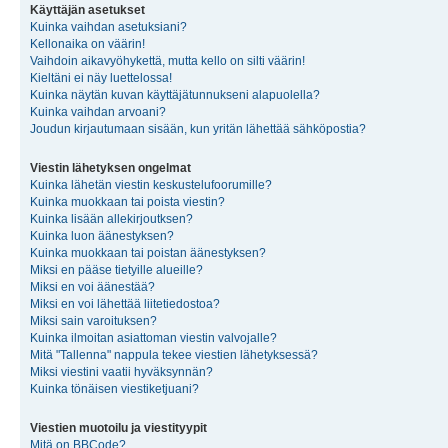
Käyttäjän asetukset
Kuinka vaihdan asetuksiani?
Kellonaika on väärin!
Vaihdoin aikavyöhykettä, mutta kello on silti väärin!
Kieltäni ei näy luettelossa!
Kuinka näytän kuvan käyttäjätunnukseni alapuolella?
Kuinka vaihdan arvoani?
Joudun kirjautumaan sisään, kun yritän lähettää sähköpostia?
Viestin lähetyksen ongelmat
Kuinka lähetän viestin keskustelufoorumille?
Kuinka muokkaan tai poista viestin?
Kuinka lisään allekirjoutksen?
Kuinka luon äänestyksen?
Kuinka muokkaan tai poistan äänestyksen?
Miksi en pääse tietyille alueille?
Miksi en voi äänestää?
Miksi en voi lähettää liitetiedostoa?
Miksi sain varoituksen?
Kuinka ilmoitan asiattoman viestin valvojalle?
Mitä "Tallenna" nappula tekee viestien lähetyksessä?
Miksi viestini vaatii hyväksynnän?
Kuinka tönäisen viestiketjuani?
Viestien muotoilu ja viestityypit
Mitä on BBCode?