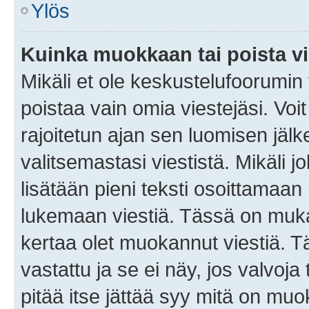
Ylös
Kuinka muokkaan tai poista vi
Mikäli et ole keskustelufoorumin y
poistaa vain omia viestejäsi. Voi
rajoitetun ajan sen luomisen jäl
valitsemastasi viestistä. Mikäli jo
lisätään pieni teksti osoittama
lukemaan viestiä. Tässä on mu
kertaa olet muokannut viestiä. Tä
vastattu ja se ei näy, jos valvoja
pitää itse jättää syy mitä on muo