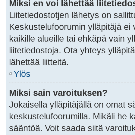
Miksi en voi lähettää liitetied
Liitetiedostotjen lähetys on sallit
Keskustelufoorumin ylläpitäjä ei v
kaikille alueille tai ehkäpä vain 
liitetiedostoja. Ota yhteys ylläpit
lähettää liitteitä.
Ylös
Miksi sain varoituksen?
Jokaisella ylläpitäjällä on omat 
keskustelufoorumilla. Mikäli he ka
sääntöä. Voit saada siitä varoi