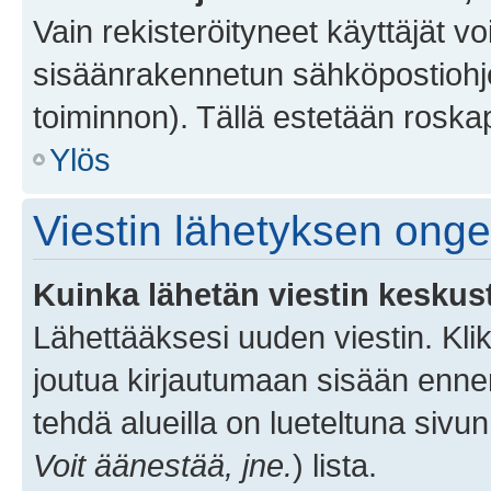
Vain rekisteröityneet käyttäjät v
sisäänrakennetun sähköpostiohjel
toiminnon). Tällä estetään roskap
Ylös
Viestin lähetyksen ong
Kuinka lähetän viestin keskus
Lähettääksesi uuden viestin. Kl
joutua kirjautumaan sisään ennen 
tehdä alueilla on lueteltuna sivun
Voit äänestää, jne.
) lista.