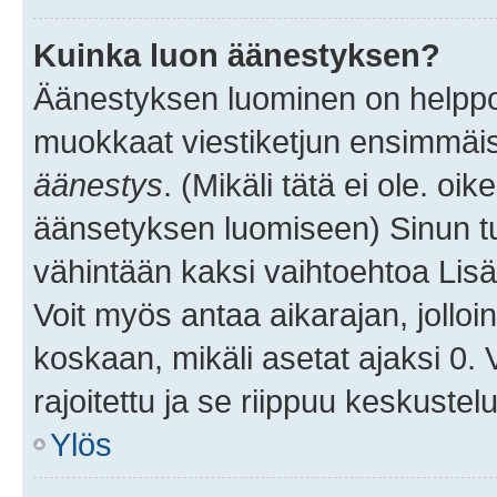
Kuinka luon äänestyksen?
Äänestyksen luominen on helppoa.
muokkaat viestiketjun ensimmäis
äänestys
. (Mikäli tätä ei ole. oik
äänsetyksen luomiseen) Sinun tu
vähintään kaksi vaihtoehtoa Lisää
Voit myös antaa aikarajan, jolloi
koskaan, mikäli asetat ajaksi 0.
rajoitettu ja se riippuu keskustel
Ylös