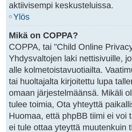
aktiivisempi keskusteluissa.
Ylös
Mikä on COPPA?
COPPA, tai "Child Online Privac
Yhdysvaltojen laki nettisivuille, 
alle kolmetoistavuotiailta. Vaa
tai huoltajalta kirjoitettu lupa ta
omaan järjestelmäänsä. Mikäli 
tulee toimia, Ota yhteyttä paika
Huomaa, että phpBB tiimi ei voi t
ei tule ottaa yteyttä muutenkuin t