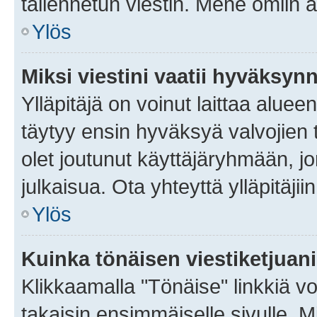
tallennetun viestin. Mene omiin a
Ylös
Miksi viestini vaatii hyväksyn
Ylläpitäjä on voinut laittaa alueen
täytyy ensin hyväksyä valvojien 
olet joutunut käyttäjäryhmään, jo
julkaisua. Ota yhteyttä ylläpitäjii
Ylös
Kuinka tönäisen viestiketjuan
Klikkaamalla "Tönäise" linkkiä voi
takaisin ensimmäiselle sivulle. M