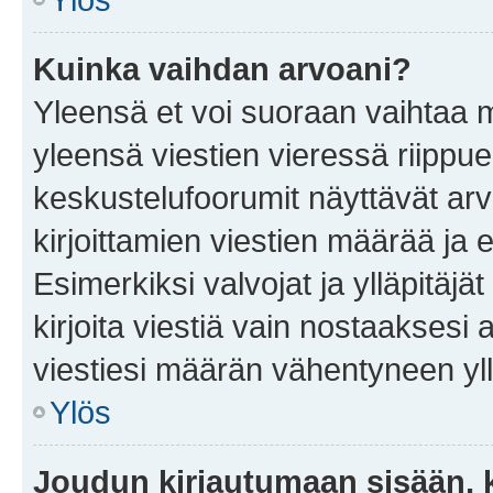
Kuinka vaihdan arvoani?
Yleensä et voi suoraan vaihtaa 
yleensä viestien vieressä riippu
keskustelufoorumit näyttävät ar
kirjoittamien viestien määrää ja er
Esimerkiksi valvojat ja ylläpitäjä
kirjoita viestiä vain nostaakses
viestiesi määrän vähentyneen yl
Ylös
Joudun kirjautumaan sisään, k