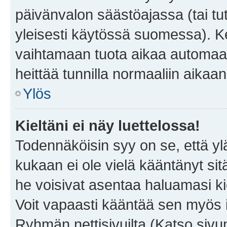
päivänvalon säästöajassa (tai tu
yleisesti käytössä suomessa). Ke
vaihtamaan tuota aikaa automaatti
heittää tunnilla normaaliin aikaan
Ylös
Kieltäni ei näy luettelossa!
Todennäköisin syy on se, että yläp
kukaan ei ole vielä kääntänyt sitä 
he voisivat asentaa haluamasi ki
Voit vapaasti kääntää sen myös i
Ryhmän nettisivuilta (Katso sivun