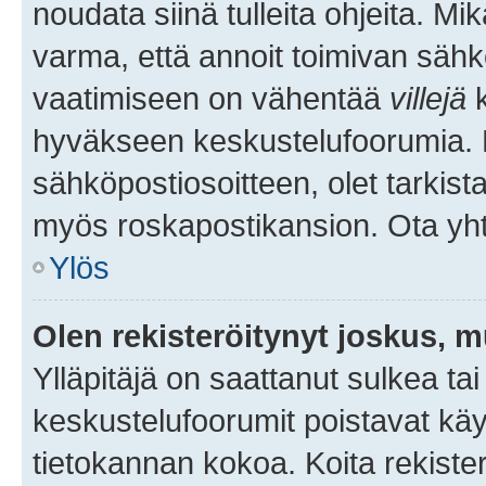
noudata siinä tulleita ohjeita. Mi
varma, että annoit toimivan sähk
vaatimiseen on vähentää
villejä
k
hyväkseen keskustelufoorumia. Mi
sähköpostiosoitteen, olet tarkista
myös roskapostikansion. Ota yhte
Ylös
Olen rekisteröitynyt joskus, 
Ylläpitäjä on saattanut sulkea ta
keskustelufoorumit poistavat k
tietokannan kokoa. Koita rekister