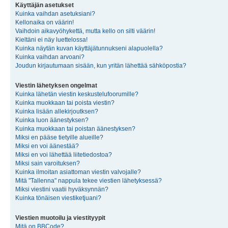
Käyttäjän asetukset
Kuinka vaihdan asetuksiani?
Kellonaika on väärin!
Vaihdoin aikavyöhykettä, mutta kello on silti väärin!
Kieltäni ei näy luettelossa!
Kuinka näytän kuvan käyttäjätunnukseni alapuolella?
Kuinka vaihdan arvoani?
Joudun kirjautumaan sisään, kun yritän lähettää sähköpostia?
Viestin lähetyksen ongelmat
Kuinka lähetän viestin keskustelufoorumille?
Kuinka muokkaan tai poista viestin?
Kuinka lisään allekirjoutksen?
Kuinka luon äänestyksen?
Kuinka muokkaan tai poistan äänestyksen?
Miksi en pääse tietyille alueille?
Miksi en voi äänestää?
Miksi en voi lähettää liitetiedostoa?
Miksi sain varoituksen?
Kuinka ilmoitan asiattoman viestin valvojalle?
Mitä "Tallenna" nappula tekee viestien lähetyksessä?
Miksi viestini vaatii hyväksynnän?
Kuinka tönäisen viestiketjuani?
Viestien muotoilu ja viestityypit
Mitä on BBCode?