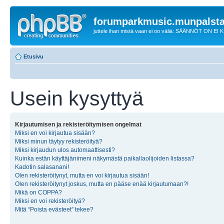
forumparkmusic.munpalsta
juttele ihan mistä vaan ei oo väliä: SÄÄNNÖT ON EI
Etusivu
Usein kysyttyä
Kirjautumisen ja rekisteröitymisen ongelmat
Miksi en voi kirjautua sisään?
Miksi minun täytyy rekisteröityä?
Miksi kirjaudun ulos automaattisesti?
Kuinka estän käyttäjänimeni näkymästä paikallaolijoiden listassa?
Kadotin salasanani!
Olen rekisteröitynyt, mutta en voi kirjautua sisään!
Olen rekisteröitynyt joskus, mutta en pääse enää kirjautumaan?!
Mikä on COPPA?
Miksi en voi rekisteröityä?
Mitä “Poista evästeet” tekee?