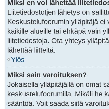
Miksi en voi lähettää liitetied
Liitetiedostotjen lähetys on sallit
Keskustelufoorumin ylläpitäjä ei v
kaikille alueille tai ehkäpä vain 
liitetiedostoja. Ota yhteys ylläpit
lähettää liitteitä.
Ylös
Miksi sain varoituksen?
Jokaisella ylläpitäjällä on omat 
keskustelufoorumilla. Mikäli he ka
sääntöä. Voit saada siitä varoi