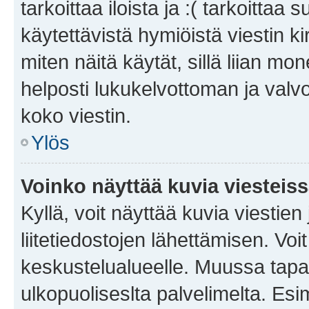
tarkoittaa iloista ja :( tarkoittaa 
käytettävistä hymiöistä viestin k
miten näitä käytät, sillä liian m
helposti lukukelvottoman ja valvo
koko viestin.
Ylös
Voinko näyttää kuvia viesteis
Kyllä, voit näyttää kuvia viestien 
liitetiedostojen lähettämisen. Vo
keskustelualueelle. Muussa tapa
ulkopuoliseslta palvelimelta. Es