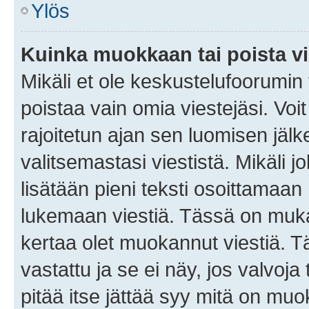
Ylös
Kuinka muokkaan tai poista vi
Mikäli et ole keskustelufoorumin y
poistaa vain omia viestejäsi. Voi
rajoitetun ajan sen luomisen jäl
valitsemastasi viestistä. Mikäli jo
lisätään pieni teksti osoittama
lukemaan viestiä. Tässä on mu
kertaa olet muokannut viestiä. Tä
vastattu ja se ei näy, jos valvoja
pitää itse jättää syy mitä on muo