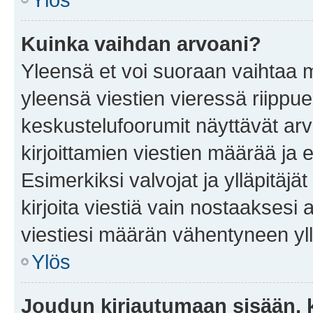
Kuinka vaihdan arvoani?
Yleensä et voi suoraan vaihtaa 
yleensä viestien vieressä riippu
keskustelufoorumit näyttävät ar
kirjoittamien viestien määrää ja er
Esimerkiksi valvojat ja ylläpitäjä
kirjoita viestiä vain nostaakses
viestiesi määrän vähentyneen yl
Ylös
Joudun kirjautumaan sisään, k