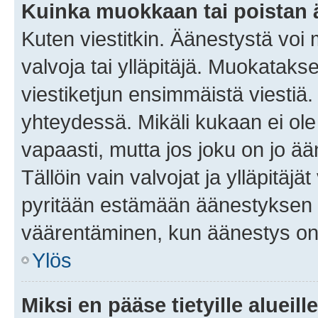
Kuinka muokkaan tai poistan
Kuten viestitkin. Äänestystä voi
valvoja tai ylläpitäjä. Muokatak
viestiketjun ensimmäistä viestiä
yhteydessä. Mikäli kukaan ei ol
vapaasti, mutta jos joku on jo ä
Tällöin vain valvojat ja ylläpitäjä
pyritään estämään äänestyksen 
väärentäminen, kun äänestys on
Ylös
Miksi en pääse tietyille alueill