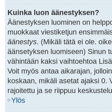
Kuinka luon äänestyksen?
Äänestyksen luominen on helppoa.
muokkaat viestiketjun ensimmäis
äänestys
. (Mikäli tätä ei ole. oik
äänsetyksen luomiseen) Sinun tu
vähintään kaksi vaihtoehtoa Lisää
Voit myös antaa aikarajan, jolloi
koskaan, mikäli asetat ajaksi 0.
rajoitettu ja se riippuu keskustel
Ylös