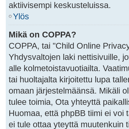
aktiivisempi keskusteluissa.
Ylös
Mikä on COPPA?
COPPA, tai "Child Online Privac
Yhdysvaltojen laki nettisivuille, 
alle kolmetoistavuotiailta. Vaa
tai huoltajalta kirjoitettu lupa ta
omaan järjestelmäänsä. Mikäli 
tulee toimia, Ota yhteyttä paika
Huomaa, että phpBB tiimi ei voi t
ei tule ottaa yteyttä muutenkuin t