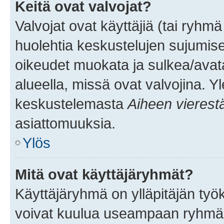
Keitä ovat valvojat?
Valvojat ovat käyttäjiä (tai ryhmä
huolehtia keskustelujen sujumise
oikeudet muokata ja sulkea/avata, 
alueella, missä ovat valvojina. Y
keskustelemasta
Aiheen vierest
asiattomuuksia.
Ylös
Mitä ovat käyttäjäryhmät?
Käyttäjäryhmä on ylläpitäjän työka
voivat kuulua useampaan ryhmään