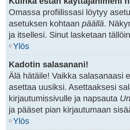
Kuinka estän käyttäjänimeni n
Omassa profiilissasi löytyy aset
asetuksen kohtaan
päällä
. Näkym
ja itsellesi. Sinut lasketaan tällö
Ylös
Kadotin salasanani!
Älä hätäile! Vaikka salasanaasi 
asettaa uusiksi. Asettaaksesi s
kirjautumissivulle ja napsauta
Un
ja pääset pian kirjautumaan sisä
Ylös