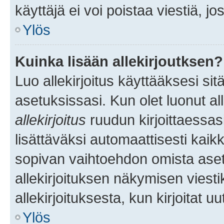
käyttäjä ei voi poistaa viestiä, jo
Ylös
Kuinka lisään allekirjoutksen?
Luo allekirjoitus käyttääksesi si
asetuksissasi. Kun olet luonut all
allekirjoitus
ruudun kirjoittaessasi
lisättäväksi automaattisesti kaikki
sopivan vaihtoehdon omista asetu
allekirjoituksen näkymisen viesti
allekirjoituksesta, kun kirjoitat uu
Ylös