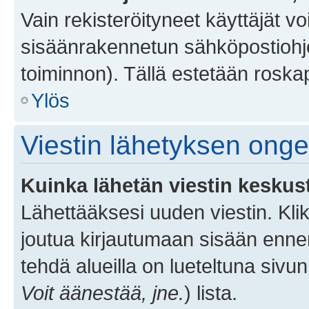
Vain rekisteröityneet käyttäjät v
sisäänrakennetun sähköpostiohjel
toiminnon). Tällä estetään roskap
Ylös
Viestin lähetyksen ong
Kuinka lähetän viestin keskus
Lähettääksesi uuden viestin. Kl
joutua kirjautumaan sisään ennen 
tehdä alueilla on lueteltuna sivun
Voit äänestää, jne.
) lista.