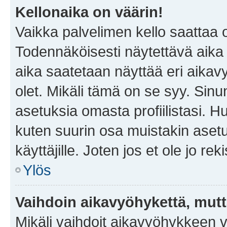
Kellonaika on väärin!
Vaikka palvelimen kello saattaa 
Todennäköisesti näytettävä aika
aika saatetaan näyttää eri aika
olet. Mikäli tämä on se syy. Si
asetuksia omasta profiilistasi. 
kuten suurin osa muistakin asetuks
käyttäjille. Joten jos et ole jo rek
Ylös
Vaihdoin aikavyöhykettä, mutta 
Mikäli vaihdoit aikavyöhykkeen 