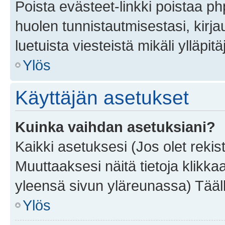
Poista evästeet-linkki poistaa p
huolen tunnistautmisestasi, kirja
luetuista viesteistä mikäli ylläpitä
Ylös
Käyttäjän asetukset
Kuinka vaihdan asetuksiani?
Kaikki asetuksesi (Jos olet rekist
Muuttaaksesi näitä tietoja klikka
yleensä sivun yläreunassa) Tääll
Ylös