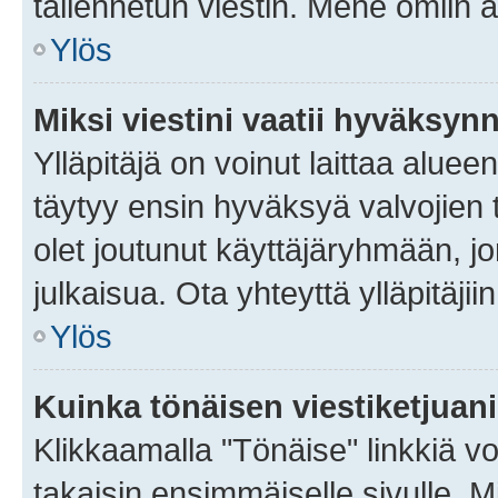
tallennetun viestin. Mene omiin a
Ylös
Miksi viestini vaatii hyväksyn
Ylläpitäjä on voinut laittaa alueen
täytyy ensin hyväksyä valvojien 
olet joutunut käyttäjäryhmään, jo
julkaisua. Ota yhteyttä ylläpitäjii
Ylös
Kuinka tönäisen viestiketjuan
Klikkaamalla "Tönäise" linkkiä voi
takaisin ensimmäiselle sivulle. M